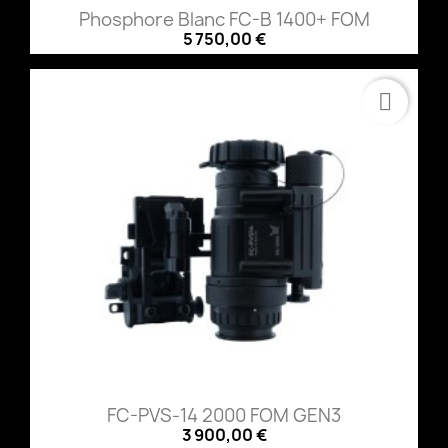
Phosphore Blanc FC-B 1400+ FOM
5 750,00 €
FC-PVS-14 2000 FOM GEN3
3 900,00 €