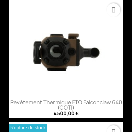
Revêtement Thermique FTO Falconclaw 640
(COTI)
4 500,00 €
Rupture de stock