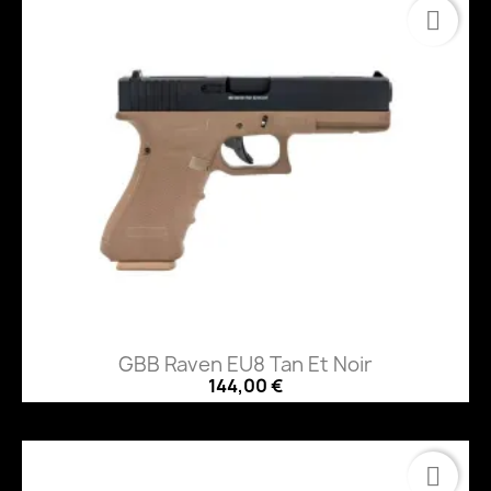
GBB Raven EU8 Tan Et Noir
144,00 €