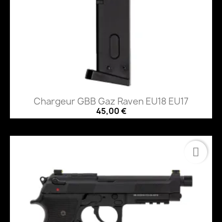
Chargeur GBB Gaz Raven EU18 EU17
45,00 €