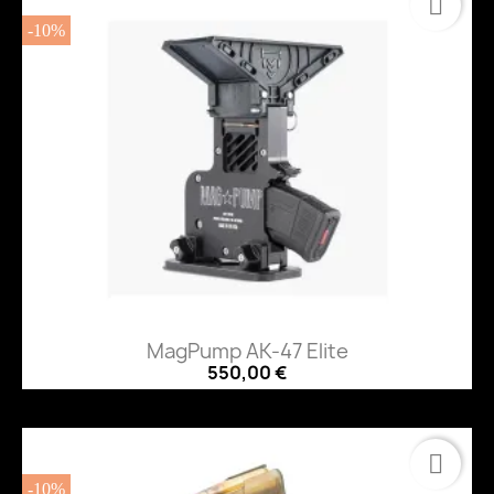
-10%
MagPump AK-47 Elite
550,00 €
-10%