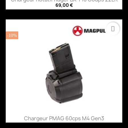
69,00 €
-10%
Chargeur PMAG 60cps M4 Gen3