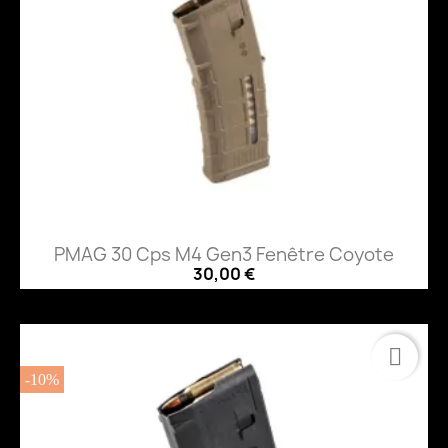
PMAG 30 Cps M4 Gen3 Fenêtre Coyote
30,00 €
-10%