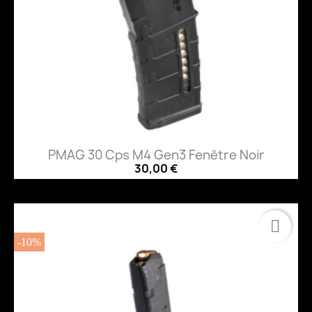
PMAG 30 Cps M4 Gen3 Fenêtre Noir
30,00 €
-10%